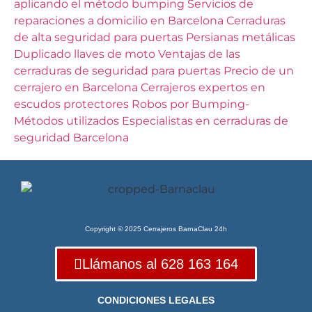
aplicando el método bumping
Servicios de
reparaciones a domicilio en Barcelona
Cerraduras
de alta seguridad para puertas
Persianas metálicas
Duplicado llaves de moto
Ventajas de las
cerraduras de seguridad para puertas
Precio de un
cerrajero en Barcelona
Cerrajeros expertos en
escudos protectores
Robos por Bumping-
Métodos utilizados
Especialistas en cerraduras de
seguridad Barcelona
Copyright © 2025 Cerrajeros BarnaClau 24h
Llámanos al 628 163 164
CONDICIONES LEGALES