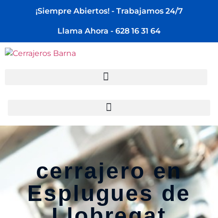
¡Siempre Abiertos! - Trabajamos 24/7
Llama Ahora - 628 16 31 64
cerrajero en
Esplugues de
Llobregat