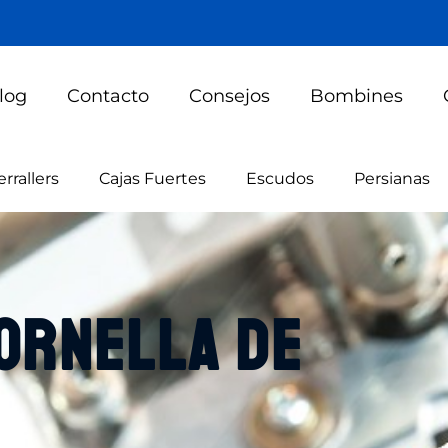
log
Contacto
Consejos
Bombines
errallers
Cajas Fuertes
Escudos
Persianas
ornella de