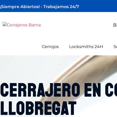
¡Siempre Abiertos! - Trabajamos 24/7
B
Cerrojos
Locksmiths 24H
S
cerrajero en C
Llobregat