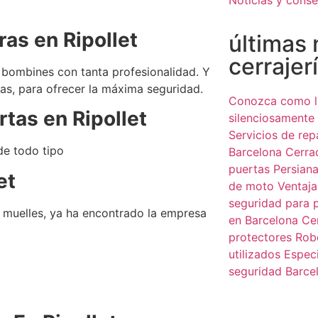
ras en
Ripollet
últimas 
cerrajer
 bombines con tanta profesionalidad. Y
as, para ofrecer la máxima seguridad.
Conozca como l
ertas en
Ripollet
silenciosamente
Servicios de rep
de todo tipo
Barcelona
Cerra
puertas
Persian
et
de moto
Ventaja
seguridad para 
e muelles, ya ha encontrado la empresa
en Barcelona
Ce
protectores
Rob
utilizados
Especi
seguridad Barce