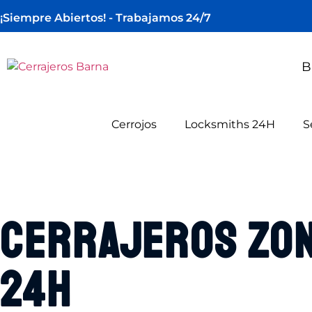
¡Siempre Abiertos! - Trabajamos 24/7
B
Cerrojos
Locksmiths 24H
S
Cerrajeros Zo
24h